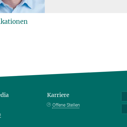
ikationen
edia
Karriere
Offene Stellen
m
k