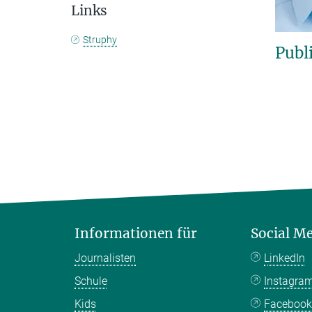
Links
Struphy
Publ
Informationen für
Social M
Journalisten
LinkedIn
Schule
Instagra
Kids
Faceboo