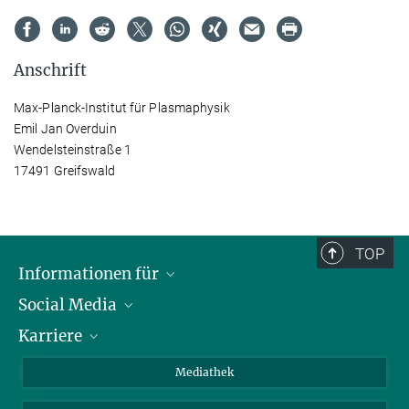
Anschrift
Max-Planck-Institut für Plasmaphysik
Emil Jan Overduin
Wendelsteinstraße 1
17491 Greifswald
TOP
Informationen für
Social Media
Journalisten
Karriere
Schule
LinkedIn
Kids
Instagram
Offene Stellen
Mediathek
Besucher
Facebook