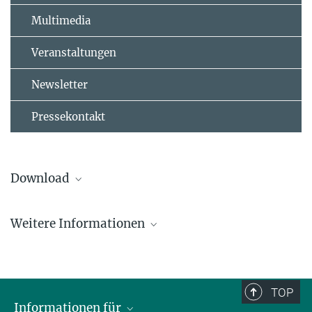
Multimedia
Veranstaltungen
Newsletter
Pressekontakt
Download
pdf Datei (600 kb)
Weitere Informationen
214.55 kB
Link zur Dissertation
Frank Fleschner
TOP
Pressesprecher
Informationen für