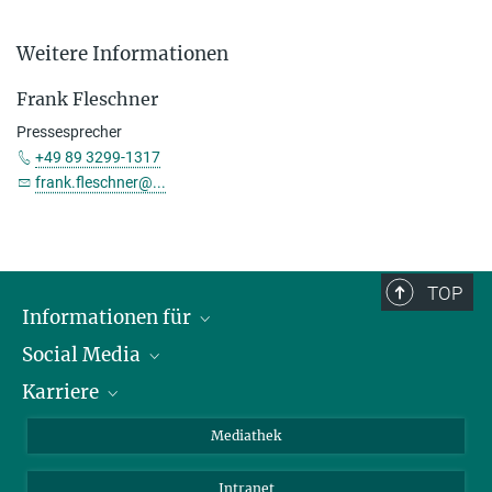
Weitere Informationen
Frank Fleschner
Pressesprecher
+49 89 3299-1317
frank.fleschner@...
TOP
Informationen für
Social Media
Journalisten
Karriere
Schule
LinkedIn
Kids
Instagram
Offene Stellen
Mediathek
Besucher
Facebook
Intranet