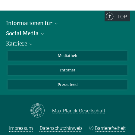
TOP
Informationen für
Social Media
Journalisten
Karriere
Schule
LinkedIn
Kids
Instagram
Offene Stellen
Mediathek
Besucher
Facebook
Intranet
Alumni
YouTube
Mitarbeiter
Mastodon
Pressefeed
Threads
Bluesky
Max-Planck-Gesellschaft
Impressum
Datenschutzhinweis
Barrierefreiheit