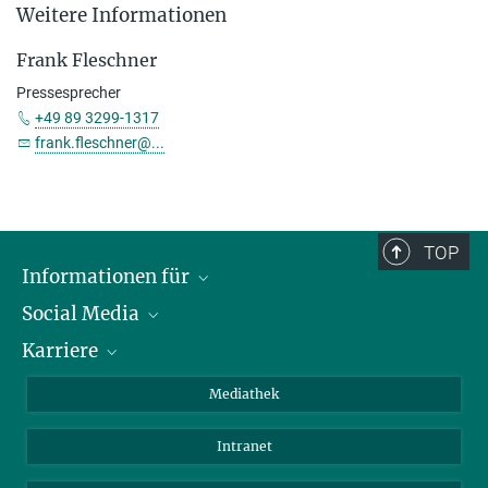
Weitere Informationen
Frank Fleschner
Pressesprecher
+49 89 3299-1317
frank.fleschner@...
TOP
Informationen für
Social Media
Journalisten
Karriere
Schule
LinkedIn
Kids
Instagram
Offene Stellen
Mediathek
Besucher
Facebook
Intranet
Alumni
YouTube