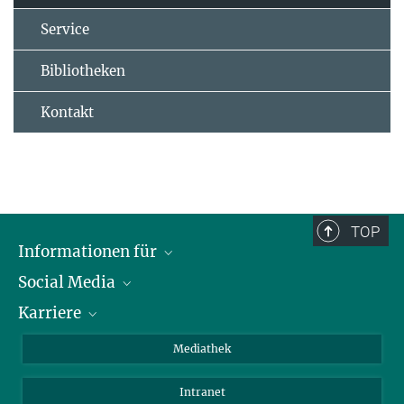
Service
Bibliotheken
Kontakt
TOP
Informationen für
Social Media
Journalisten
Karriere
Schule
LinkedIn
Kids
Instagram
Offene Stellen
Mediathek
Besucher
Facebook
Intranet
Alumni
YouTube