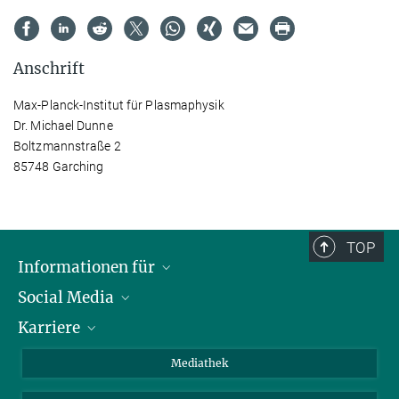
Anschrift
Max-Planck-Institut für Plasmaphysik
Dr. Michael Dunne
Boltzmannstraße 2
85748 Garching
TOP
Informationen für
Social Media
Journalisten
Karriere
Schule
LinkedIn
Kids
Instagram
Offene Stellen
Mediathek
Besucher
Facebook