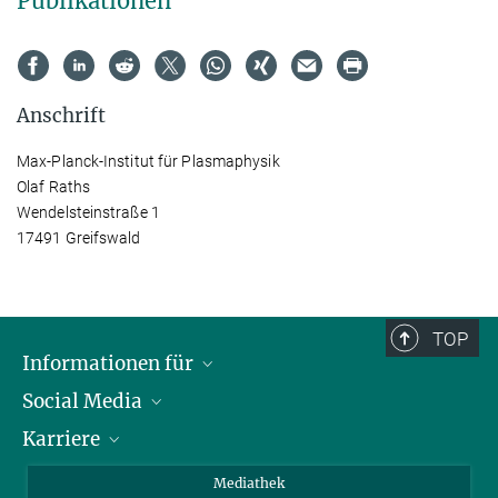
Publikationen
Anschrift
Max-Planck-Institut für Plasmaphysik
Olaf Raths
Wendelsteinstraße 1
17491 Greifswald
TOP
Informationen für
Social Media
Journalisten
Karriere
Schule
LinkedIn
Kids
Instagram
Offene Stellen
Mediathek