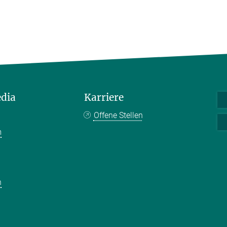
edia
Karriere
Offene Stellen
m
k
n