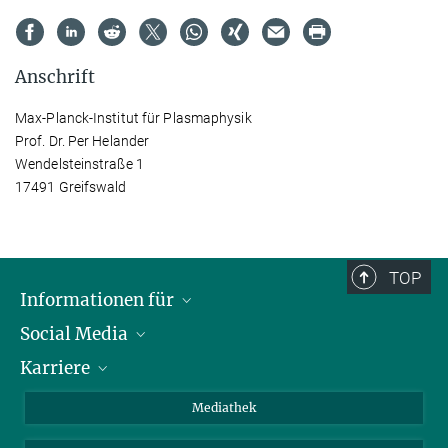
Anschrift
Max-Planck-Institut für Plasmaphysik
Prof. Dr. Per Helander
Wendelsteinstraße 1
17491 Greifswald
TOP
Informationen für
Social Media
Journalisten
Karriere
Schule
LinkedIn
Kids
Instagram
Offene Stellen
Mediathek
Besucher
Facebook