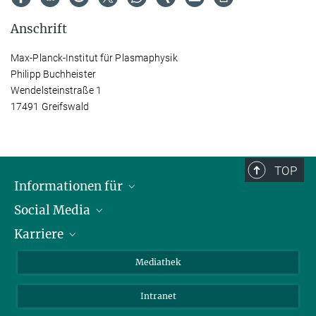
Anschrift
Max-Planck-Institut für Plasmaphysik
Philipp Buchheister
Wendelsteinstraße 1
17491 Greifswald
TOP
Informationen für
Social Media
Journalisten
Karriere
Schule
LinkedIn
Kids
Instagram
Offene Stellen
Mediathek
Besucher
Facebook
Intranet
Alumni
YouTube