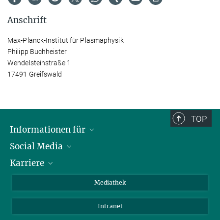
Anschrift
Max-Planck-Institut für Plasmaphysik
Philipp Buchheister
Wendelsteinstraße 1
17491 Greifswald
TOP
Informationen für
Social Media
Journalisten
Karriere
Schule
LinkedIn
Kids
Instagram
Offene Stellen
Mediathek
Besucher
Facebook
Intranet
Alumni
YouTube