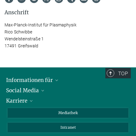
Anschrift
Max-Planck-Institut für Plasmaphysik
Rico Schwibbe
Wendelsteinstraße 1
17491 Greifswald
TOP
Informationen für
Social Media
Journalisten
Karriere
Schule
LinkedIn
Kids
Instagram
Offene Stellen
Mediathek
Besucher
Facebook
Intranet
Alumni
YouTube