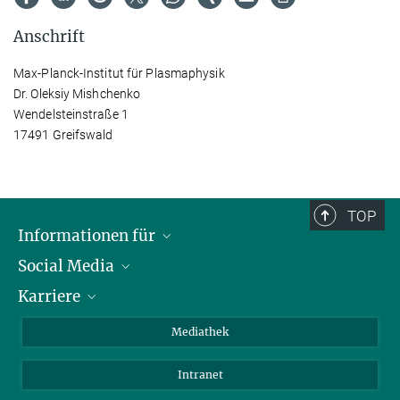
Anschrift
Max-Planck-Institut für Plasmaphysik
Dr. Oleksiy Mishchenko
Wendelsteinstraße 1
17491 Greifswald
TOP
Informationen für
Social Media
Journalisten
Karriere
Schule
LinkedIn
Kids
Instagram
Offene Stellen
Mediathek
Besucher
Facebook
Intranet
Alumni
YouTube