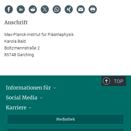
Anschrift
Max-Planck-Institut für Plasmaphysik
Karola Bald
Boltzmannstraße 2
85748 Garching
TOP
Informationen für
Social Media
Journalisten
Karriere
Schule
LinkedIn
Kids
Instagram
Offene Stellen
Mediathek
Besucher
Facebook