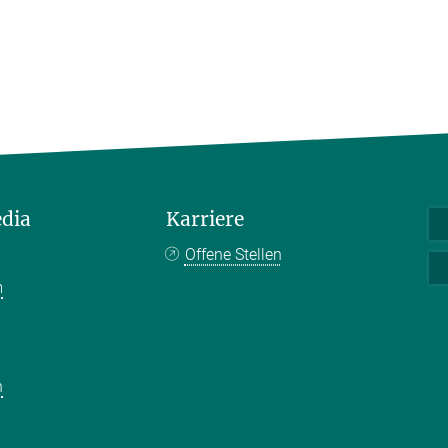
edia
Karriere
Offene Stellen
m
k
n