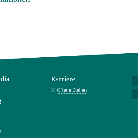
edia
Karriere
Offene Stellen
m
k
n