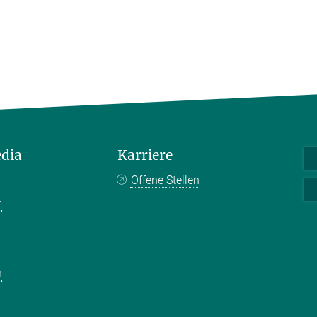
edia
Karriere
Offene Stellen
m
k
n