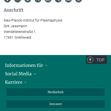
Anschrift
Max-Planck-Institut für Plasmaphysik
Dirk Jassmann
Wendelsteinstraße 1
17491 Greifswald
TOP
Informationen für
Social Media
Journalisten
Karriere
Schule
LinkedIn
Kids
Instagram
Offene Stellen
Mediathek
Besucher
Facebook
Intranet
Alumni
YouTube