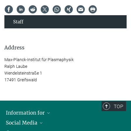
Staff
Address
Max-Planck-Institut für Plasmaphysik
Ralph Laube
Wendelsteinstraße 1
17491 Greifswald
TOP
Information for
Social Media
Journalists