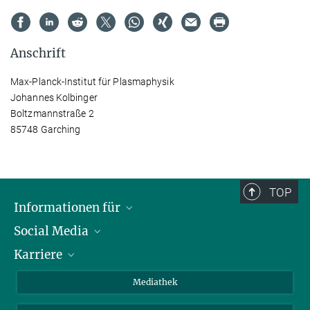
Anschrift
Max-Planck-Institut für Plasmaphysik
Johannes Kolbinger
Boltzmannstraße 2
85748 Garching
TOP
Informationen für
Social Media
Journalisten
Karriere
Schule
LinkedIn
Kids
Instagram
Offene Stellen
Mediathek
Besucher
Facebook