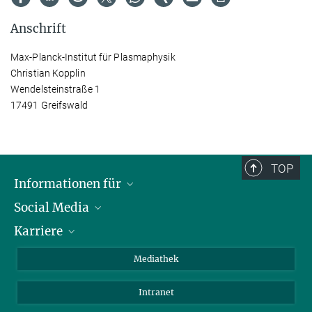
Anschrift
Max-Planck-Institut für Plasmaphysik
Christian Kopplin
Wendelsteinstraße 1
17491 Greifswald
TOP
Informationen für
Social Media
Journalisten
Karriere
Schule
LinkedIn
Kids
Instagram
Offene Stellen
Mediathek
Besucher
Facebook
Intranet
Alumni
YouTube