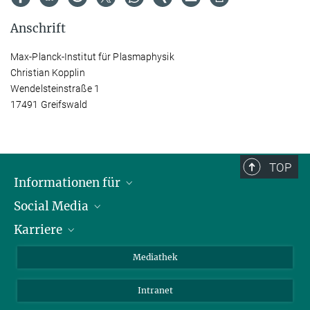
Anschrift
Max-Planck-Institut für Plasmaphysik
Christian Kopplin
Wendelsteinstraße 1
17491 Greifswald
TOP
Informationen für
Social Media
Journalisten
Karriere
Schule
LinkedIn
Kids
Instagram
Offene Stellen
Mediathek
Besucher
Facebook
Intranet
Alumni
YouTube