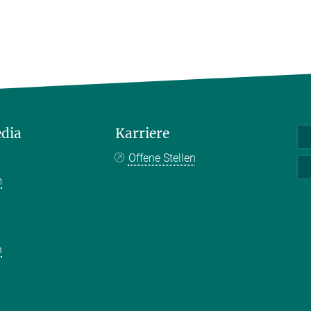
edia
Karriere
Offene Stellen
m
k
n