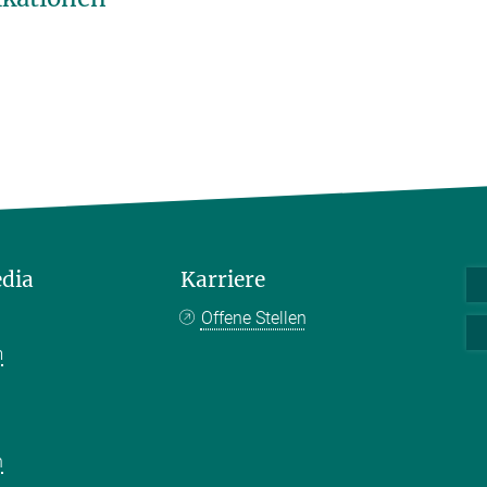
edia
Karriere
Offene Stellen
m
k
n