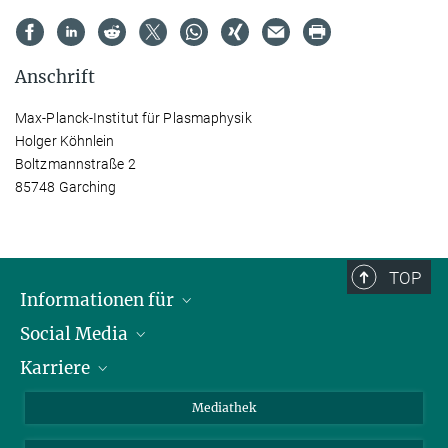
Anschrift
Max-Planck-Institut für Plasmaphysik
Holger Köhnlein
Boltzmannstraße 2
85748 Garching
TOP
Informationen für
Social Media
Journalisten
Karriere
Schule
LinkedIn
Kids
Instagram
Offene Stellen
Mediathek
Besucher
Facebook