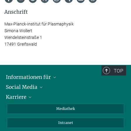
Anschrift
Max-Planck-Institut für Plasmaphysik
Simona Wollert
Wendelsteinstraße 1
17491 Greifswald
TOP
Informationen für
Social Media
Journalisten
Karriere
Schule
LinkedIn
Kids
Instagram
Offene Stellen
Mediathek
Besucher
Facebook
Intranet
Alumni
YouTube