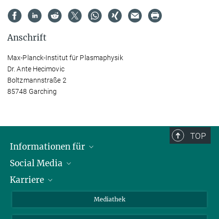
Anschrift
Max-Planck-Institut für Plasmaphysik
Dr. Ante Hecimovic
Boltzmannstraße 2
85748 Garching
TOP
Informationen für
Social Media
Journalisten
Karriere
Schule
LinkedIn
Kids
Instagram
Offene Stellen
Mediathek
Besucher
Facebook