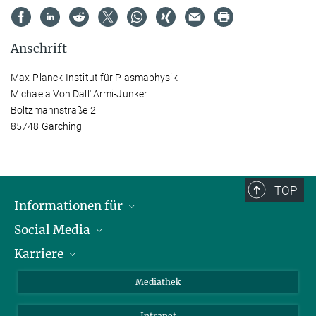
Anschrift
Max-Planck-Institut für Plasmaphysik
Michaela Von Dall' Armi-Junker
Boltzmannstraße 2
85748 Garching
TOP
Informationen für
Social Media
Journalisten
Karriere
Schule
LinkedIn
Kids
Instagram
Offene Stellen
Mediathek
Besucher
Facebook
Intranet