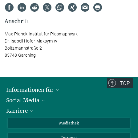
Anschrift
Max-Planck-Institut für Plasmaphysik
Dr. Isabell Hofer-Maksymiw
Boltzmannstraße 2
85748 Garching
TOP
Informationen für
Social Media
Journalisten
Karriere
Schule
LinkedIn
Kids
Instagram
Offene Stellen
Mediathek
Besucher
Facebook
Intranet