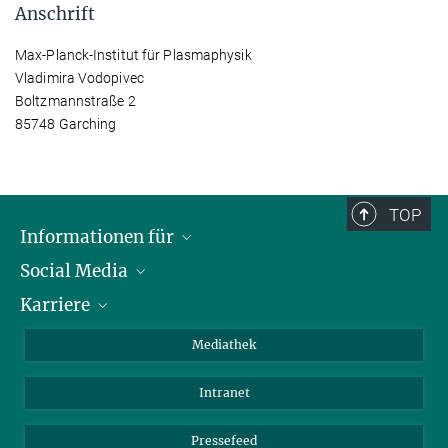
Anschrift
Max-Planck-Institut für Plasmaphysik
Vladimira Vodopivec
Boltzmannstraße 2
85748 Garching
TOP
Informationen für
Social Media
Journalisten
Karriere
Schule
LinkedIn
Kids
Instagram
Offene Stellen
Mediathek
Besucher
Facebook
Intranet
Alumni
YouTube
Mitarbeiter
Mastodon
Pressefeed