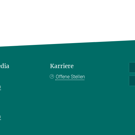
edia
Karriere
Offene Stellen
m
k
n