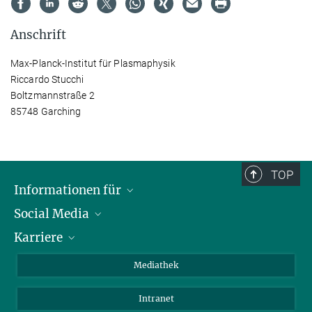
Anschrift
Max-Planck-Institut für Plasmaphysik
Riccardo Stucchi
Boltzmannstraße 2
85748 Garching
TOP
Informationen für
Social Media
Journalisten
Karriere
Schule
LinkedIn
Kids
Instagram
Offene Stellen
Mediathek
Besucher
Facebook
Intranet
Alumni
YouTube