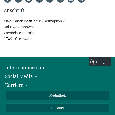
Anschrift
Max-Planck-Institut für Plasmaphysik
Kai-Uwe Grabowski
Wendelsteinstraße 1
17491 Greifswald
TOP
Informationen für
Social Media
Journalisten
Karriere
Schule
LinkedIn
Kids
Instagram
Offene Stellen
Mediathek
Besucher
Facebook
Intranet
Alumni
YouTube