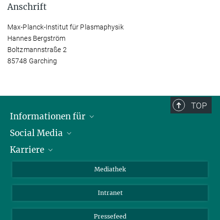
Anschrift
Max-Planck-Institut für Plasmaphysik
Hannes Bergström
Boltzmannstraße 2
85748 Garching
TOP
Informationen für
Social Media
Journalisten
Karriere
Schule
LinkedIn
Kids
Instagram
Offene Stellen
Mediathek
Besucher
Facebook
Intranet
Alumni
YouTube
Mitarbeiter
Mastodon
Pressefeed