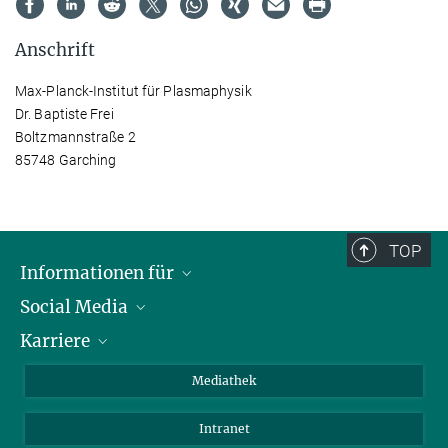
Anschrift
Max-Planck-Institut für Plasmaphysik
Dr. Baptiste Frei
Boltzmannstraße 2
85748 Garching
TOP
Informationen für
Social Media
Journalisten
Karriere
Schule
LinkedIn
Kids
Instagram
Offene Stellen
Mediathek
Besucher
Facebook
Intranet
Alumni
YouTube