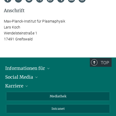
Anschrift
Max-Planck-Institut für Plasmaphysik
Lars Koch
Wendelsteinstraße 1
17491 Greifswald
TOP
Informationen für
Social Media
Journalisten
Karriere
Schule
LinkedIn
Kids
Instagram
Offene Stellen
Mediathek
Besucher
Facebook
Intranet
Alumni
YouTube