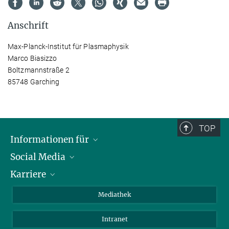
Anschrift
Max-Planck-Institut für Plasmaphysik
Marco Biasizzo
Boltzmannstraße 2
85748 Garching
TOP
Informationen für
Social Media
Journalisten
Karriere
Schule
LinkedIn
Kids
Instagram
Offene Stellen
Mediathek
Besucher
Facebook
Intranet
Alumni
YouTube