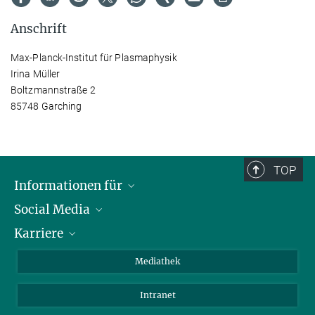
Anschrift
Max-Planck-Institut für Plasmaphysik
Irina Müller
Boltzmannstraße 2
85748 Garching
TOP
Informationen für
Social Media
Journalisten
Karriere
Schule
LinkedIn
Kids
Instagram
Offene Stellen
Mediathek
Besucher
Facebook
Intranet
Alumni
YouTube