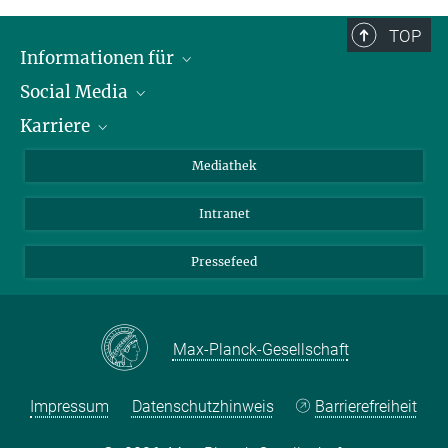
TOP
Informationen für
Social Media
Journalisten
Karriere
Schule
LinkedIn
Kids
Instagram
Offene Stellen
Mediathek
Besucher
Facebook
Intranet
Alumni
YouTube
Mitarbeiter
Mastodon
Pressefeed
Threads
Bluesky
Max-Planck-Gesellschaft
Impressum
Datenschutzhinweis
Barrierefreiheit