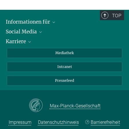
TOP
Informationen für
Social Media
Journalisten
Karriere
Schule
LinkedIn
Kids
Instagram
Offene Stellen
Mediathek
Besucher
Facebook
Intranet
Alumni
YouTube
Mitarbeiter
Mastodon
Pressefeed
Threads
Bluesky
Max-Planck-Gesellschaft
Impressum
Datenschutzhinweis
Barrierefreiheit