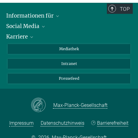
TOP
Informationen für
Social Media
Journalisten
Karriere
Schule
LinkedIn
Kids
Instagram
Offene Stellen
Mediathek
Besucher
Facebook
Intranet
Alumni
YouTube
Mitarbeiter
Mastodon
Pressefeed
Threads
Bluesky
Max-Planck-Gesellschaft
Impressum
Datenschutzhinweis
Barrierefreiheit
©
2026, Max-Planck-Gesellschaft