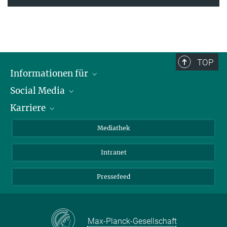
TOP
Informationen für
Social Media
Journalisten
Karriere
Schule
LinkedIn
Kids
Instagram
Offene Stellen
Mediathek
Besucher
Facebook
Intranet
Alumni
YouTube
Mitarbeiter
Mastodon
Pressefeed
Threads
Bluesky
Max-Planck-Gesellschaft