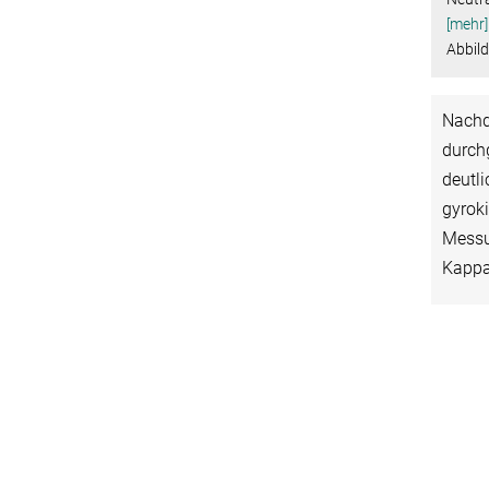
[mehr]
Abbil
Nachd
durchg
deutl
gyrok
Messun
Kappa