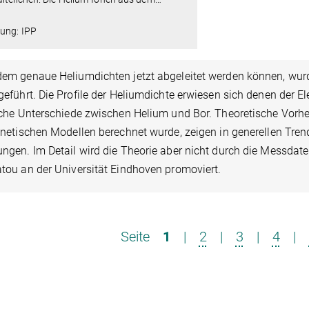
dung: IPP
em genaue Heliumdichten jetzt abgeleitet werden können, wu
eführt. Die Profile der Heliumdichte erwiesen sich denen der El
iche Unterschiede zwischen Helium und Bor. Theoretische Vorhe
inetischen Modellen berechnet wurde, zeigen in generellen Tre
gen. Im Detail wird die Theorie aber nicht durch die Messdaten 
tou an der Universität Eindhoven promoviert.
Seite
1
|
2
|
3
|
4
|