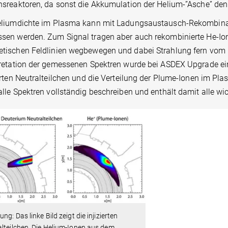
nsreaktoren, da sonst die Akkumulation der Helium-”Asche” den
eliumdichte im Plasma kann mit Ladungsaustausch-Rekombinat
sen werden. Zum Signal tragen aber auch rekombinierte He-Ione
tischen Feldlinien wegbewegen und dabei Strahlung fern vom Neu
pretation der gemessenen Spektren wurde bei ASDEX Upgrade ein
erten Neutralteilchen und die Verteilung der Plume-Ionen im Pl
alle Spektren vollständig beschreiben und enthält damit alle 
ung: Das linke Bild zeigt die injizierten
lteilchen. Die Helium-Ionen aus dem
…