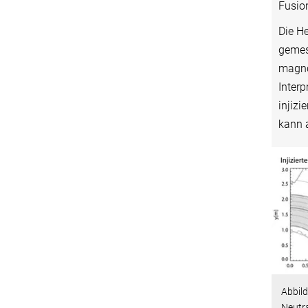
Fusio
Die H
gemes
magne
Inter
injizi
kann 
Abbild
Neutra