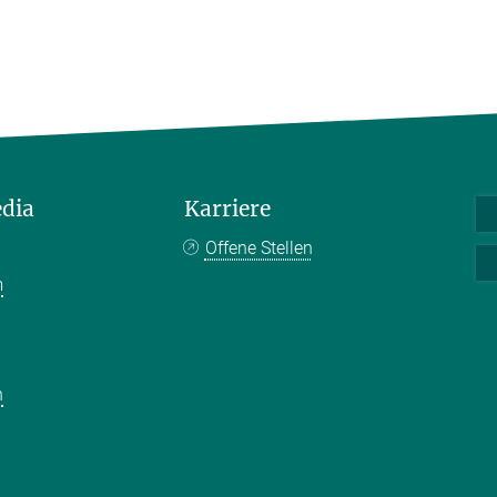
edia
Karriere
Offene Stellen
m
k
n