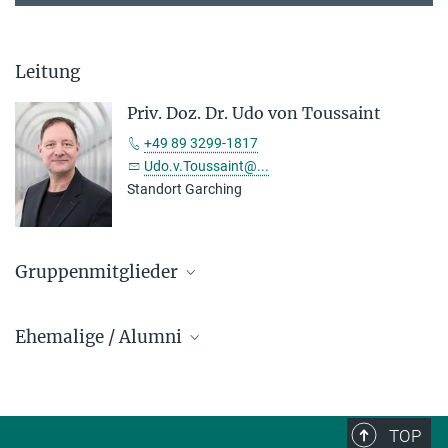
Leitung
Priv. Doz. Dr. Udo von Toussaint
+49 89 3299-1817
Udo.v.Toussaint@...
Standort Garching
Gruppenmitglieder
Dr. Roland Preuss
Ehemalige / Alumni
Katharina Rath
Priv. Doz. Dr. Udo von Toussaint
Dr. Dirk Stieglitz
TOP