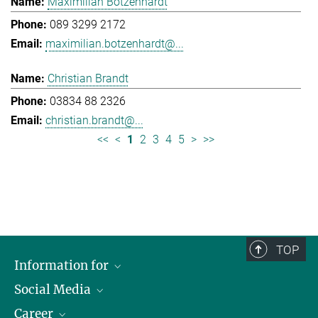
Maximilian Botzenhardt
089 3299 2172
maximilian.botzenhardt@...
Christian Brandt
03834 88 2326
christian.brandt@...
<<
<
1
2
3
4
5
>
>>
TOP
Information for
Social Media
Journalists
Career
School
LinkedIn