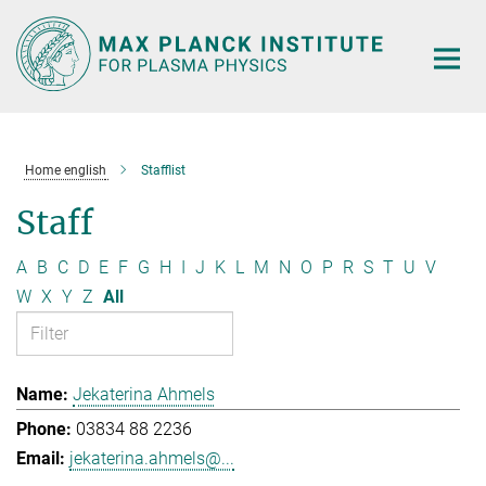
Main-
Content
Home english
Stafflist
Staff
A
B
C
D
E
F
G
H
I
J
K
L
M
N
O
P
R
S
T
U
V
W
X
Y
Z
All
Jekaterina Ahmels
03834 88 2236
jekaterina.ahmels@...