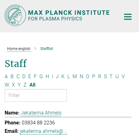
Main-
Content
Home english
Stafflist
Staff
A
B
C
D
E
F
G
H
I
J
K
L
M
N
O
P
R
S
T
U
V
W
X
Y
Z
All
Jekaterina Ahmels
03834 88 2236
jekaterina.ahmels@...