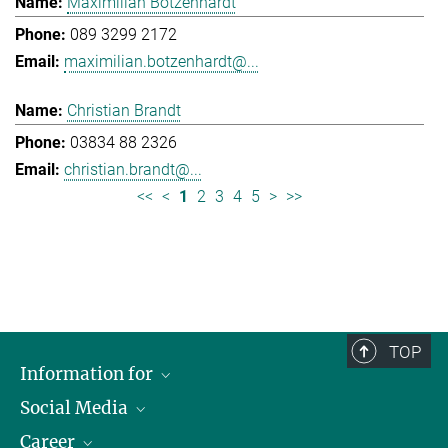
Maximilian Botzenhardt
089 3299 2172
maximilian.botzenhardt@...
Christian Brandt
03834 88 2326
christian.brandt@...
<<
<
1
2
3
4
5
>
>>
TOP
Information for
Social Media
Journalists
Career
School
LinkedIn