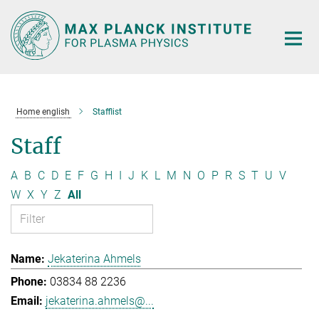
Main-
Content
Home english
Stafflist
Staff
A
B
C
D
E
F
G
H
I
J
K
L
M
N
O
P
R
S
T
U
V
W
X
Y
Z
All
Jekaterina Ahmels
03834 88 2236
jekaterina.ahmels@...