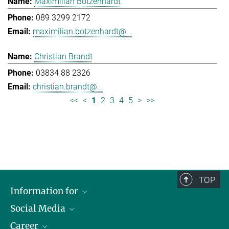
Maximilian Botzenhardt
089 3299 2172
maximilian.botzenhardt@...
Christian Brandt
03834 88 2326
christian.brandt@...
<<
<
1
2
3
4
5
>
>>
TOP
Information for
Social Media
Journalists
Career
School
LinkedIn