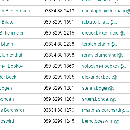
oph Biedermann
03834 88 2413
christoph.biedermann@
 Bilato
089 3299 1691
roberto.bilato@...
Birkenmeier
089 3299 2216
gregor.birkenmeier@...
n Bluhm
03834 88 2238
torsten.bluhm@...
Blumenthal
03834 88 1898
ronny.blumenthal@...
myr Bobkov
089 3299 1869
volodymyr.bobkov@...
der Bock
089 3299 1935
alexander.bock@...
 Bogen
089 3299 1281
stefan.bogen@...
Bohdan
089 3299 1206
artem.bohdan@...
s Borchardt
03834 88 1270
matthias.borchardt@...
öswirth
089 3299 1245
bernd.boeswirth@...