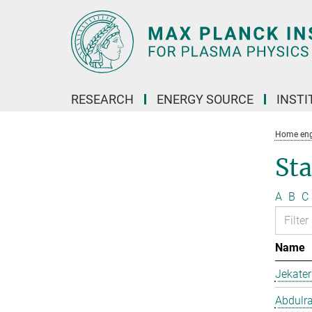
Main-
Content
RESEARCH
ENERGY SOURCE
INSTI
Home eng
Sta
A
B
C
Name
Jekate
Abdulr