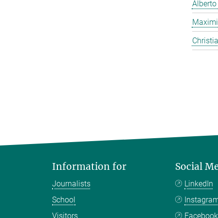
Alberto
Maximi
Christi
Information for
Social M
Journalists
LinkedIn
School
Instagra
Visitors
Faceboo