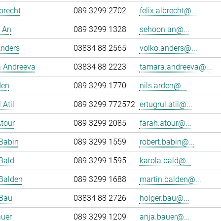
lbrecht
089 3299 2702
felix.albrecht@...
 An
089 3299 1328
sehoon.an@...
Anders
03834 88 2565
volko.anders@...
 Andreeva
03834 88 2223
tamara.andreeva@...
den
089 3299 1770
nils.arden@...
 Atil
089 3299 772572
ertugrul.atil@...
tour
089 3299 2085
farah.atour@...
Babin
089 3299 1559
robert.babin@...
Bald
089 3299 1595
karola.bald@...
Balden
089 3299 1688
martin.balden@...
 Bau
03834 88 2726
holger.bau@...
auer
089 3299 1209
anja.bauer@...