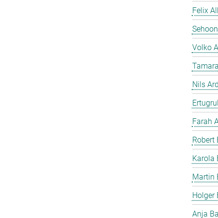
Felix A
Sehoon
Volko 
Tamara
Nils Ar
Ertugrul
Farah A
Robert 
Karola 
Martin 
Holger
Anja B