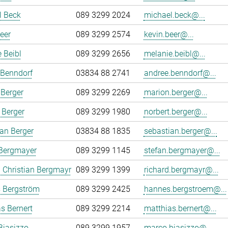
l Beck
089 3299 2024
michael.beck@...
eer
089 3299 2574
kevin.beer@...
 Beibl
089 3299 2656
melanie.beibl@...
 Benndorf
03834 88 2741
andree.benndorf@...
Berger
089 3299 2269
marion.berger@...
 Berger
089 3299 1980
norbert.berger@...
an Berger
03834 88 1835
sebastian.berger@...
 Bergmayer
089 3299 1145
stefan.bergmayer@...
 Christian Bergmayr
089 3299 1399
richard.bergmayr@...
 Bergström
089 3299 2425
hannes.bergstroem@...
s Bernert
089 3299 2214
matthias.bernert@...
Biasizzo
089 3299 1957
marco.biasizzo@...