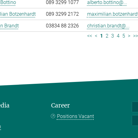
 Bottino
089 3299 1077
alberto.bottino@...
lian Botzenhardt
089 3299 2172
maximilian.botzenhardt
an Brandt
03834 88 2326
christian.brandt@...
<<
<
1
2
3
4
5
>
>
edia
Career
Positions Vacant
m
k