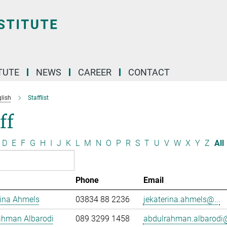
TUTE
NEWS
CAREER
CONTACT
lish
Stafflist
ff
D
E
F
G
H
I
J
K
L
M
N
O
P
R
S
T
U
V
W
X
Y
Z
All
Phone
Email
rina Ahmels
03834 88 2236
jekaterina.ahmels@...
ahman Albarodi
089 3299 1458
abdulrahman.albarodi@