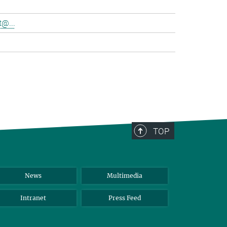
@...
>
TOP
News
Multimedia
Intranet
Press Feed