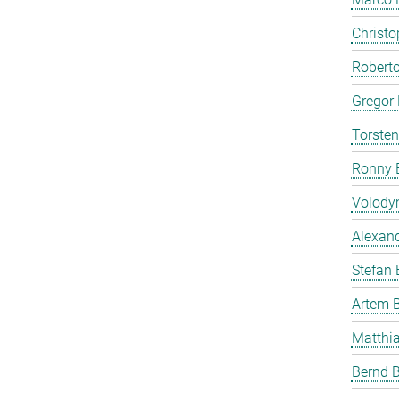
Christ
Roberto
Gregor 
Torste
Ronny 
Volody
Alexan
Stefan
Artem 
Matthia
Bernd B